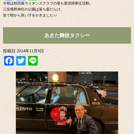
今朝は秋田蕗ライオンズクラブの落ち葉清掃奉仕活動。
三皇熊野神社の公園は落ち葉だらけ。
皆で朝から良い汗をかきました♪♪
あきた舞妓タクシー
投稿日
2024年11月9日
Facebook
Twitter
Line