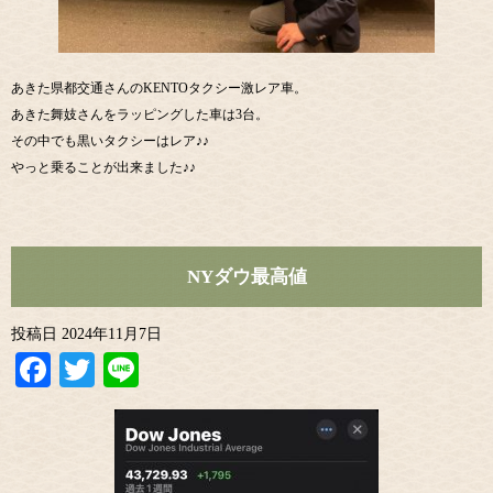
あきた県都交通さんのKENTOタクシー激レア車。
あきた舞妓さんをラッピングした車は3台。
その中でも黒いタクシーはレア♪♪
やっと乗ることが出来ました♪♪
NYダウ最高値
投稿日
2024年11月7日
Facebook
Twitter
Line