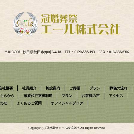
〒010-0061 秋田県秋田市卸町2-4-18 TEL：0120-556-193 FAX：018-838-6302
会社概要
社員紹介
施設案内
ご葬儀
プラン
葬儀の流れ
ちらから
家族代行支援制度
プラン
お客様の声
アクセス
わせ
よくあるご質問
オフィシャルブログ
Copyright (C) 冠婚葬祭エール株式会社 All Rights Reserved.