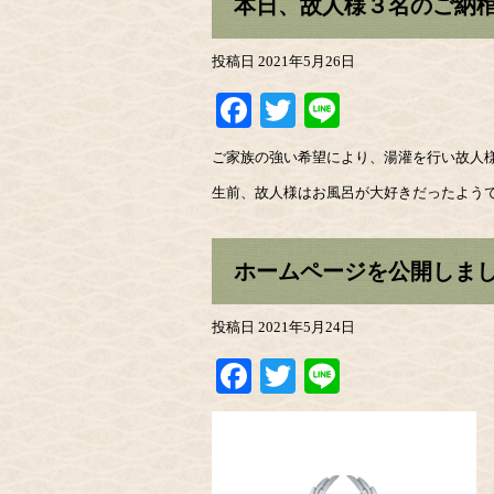
本日、故人様３名のご納
投稿日
2021年5月26日
Facebook
Twitter
Line
ご家族の強い希望により、湯灌を行い故人
生前、故人様はお風呂が大好きだったよう
ホームページを公開しま
投稿日
2021年5月24日
Facebook
Twitter
Line