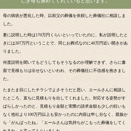
亡き母も褒めてくれていると思います。
母の病状が悪化した時、以前父の葬儀を依頼した葬儀社に相談しま
した。
妻に説明した時は170万円くらいといっていたのに、私が説明したと
きには207万円ということで、同じお葬式なのに40万円近い開きがあ
りました。
何度説明を聞いてもどうしてもそうなるのか理解できず、さらに書
面で見積もりは出せないといわれ、その葬儀社に不信感を抱きまし
た。
たまたま目にしたチラシでよさそうだと思い、エールさんに相談し
たところ、直ちに見積もりを出してくれました。対応する姿勢がす
ばらしかったのと、見積もり金額と実際の請求金額も少しの狂いも
なく他社より100万円以上も安かったのに内容は申し分なく、親族か
ら「がんばったね」「エールさんは気持ちがこもった葬儀をしてく
れるね」と言ってもらいました。