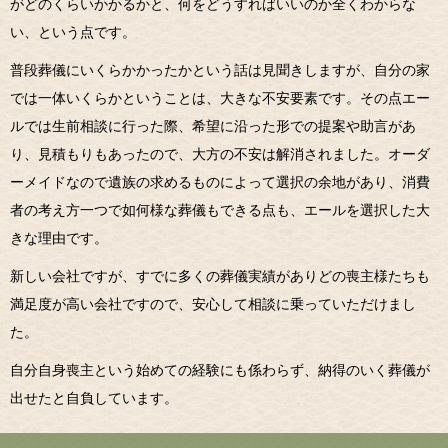
がどのくらいかかるかと、何をどうすればいいのか全くわからな
い、という点です。
普段葬儀にいくらかかったかという話は見聞きしますが、自分の家
では一体いくらかということは、大きな不安要素です。その点エー
ルでは生前相談に行った際、希望に沿った形での提案や助言があ
り、見積もりもあったので、大方の不安は解消されました。オーダ
ーメイドなので遺族の求めるものによって選択の余地があり、消費
者の考え方一つで如何様な葬儀もできる点も、エールを選択した大
きな理由です。
新しい会社ですが、すでに多くの葬儀実績がありどの喪主様たちも
満足度が高い会社ですので、安心して相談に乗っていただけまし
た。
自分自身喪主という始めての経験にも係わらず、納得のいく葬儀が
出せたと自負しています。