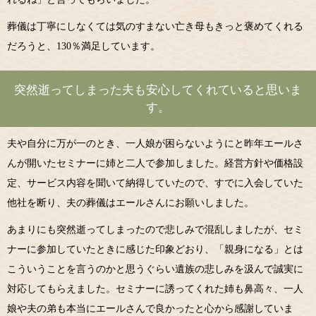
葬儀は丁寧にしなくては気のすまない亡き母もきっと褒めてくれる
だろうと、130％満足しています。
突然逝ってしまった夫も安心してくれていると思いま
す。
夫や自分に万が一のとき、一人娘が困らないようにと昨年エールさ
んが開いたセミナーに姉と二人で参加しました。経営方針や価格設
定、サービス内容を聞いて納得していたので、すでに入会していた
他社を断り、夫の葬儀はエールさんにお願いしました。
あまりにも突然逝ってしまったので悲しみで混乱しましたが、セミ
ナーに参加していたときに感じた印象どおり、「親身になる」とは
こういうことを言うのかと思うぐらい遺族の悲しみを汲んで誠実に
対応してもらえました。セミナーに誘ってくれた姉も鼻高々、一人
娘や夫の弟も本当にエールさんで良かったと心から感謝していま