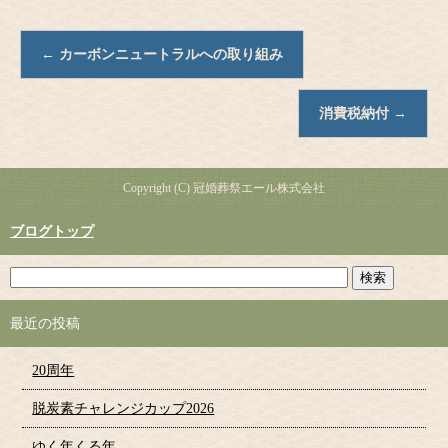
←
カーボンニュートラルへの取り組み
消費税納付
→
Copyright (C) 冠婚葬祭エール株式会社
ブログトップ
最近の投稿
20周年
脱炭素チャレンジカップ2026
ゆく年くる年