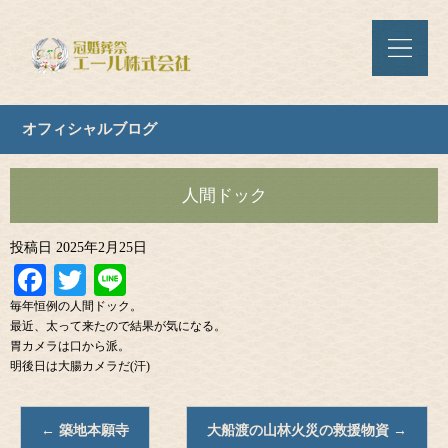
オフィシャルブログ
人間ドック
投稿日
2025年2月25日
Facebook
Twitter
Line
毎年恒例の人間ドック。
最近、太って来たので結果が気になる。
胃カメラは口から派。
明後日は大腸カメラだ(汗)
←
築地本願寺
大船渡の山林火災の救援物資
→