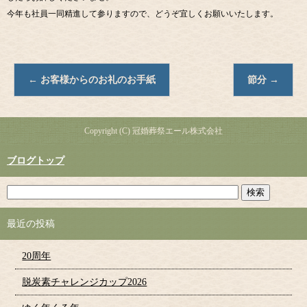
今年も社員一同精進して参りますので、どうぞ宜しくお願いいたします。
←
お客様からのお礼のお手紙
節分
→
Copyright (C) 冠婚葬祭エール株式会社
ブログトップ
最近の投稿
20周年
脱炭素チャレンジカップ2026