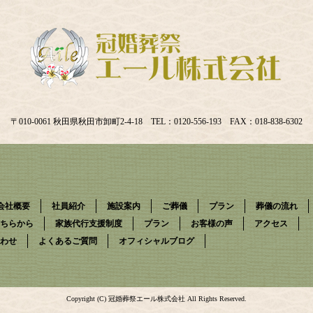
〒010-0061 秋田県秋田市卸町2-4-18 TEL：0120-556-193 FAX：018-838-6302
会社概要
社員紹介
施設案内
ご葬儀
プラン
葬儀の流れ
ちらから
家族代行支援制度
プラン
お客様の声
アクセス
わせ
よくあるご質問
オフィシャルブログ
Copyright (C) 冠婚葬祭エール株式会社 All Rights Reserved.