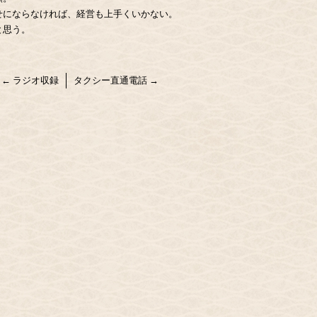
せにならなければ、経営も上手くいかない。
と思う。
←
ラジオ収録
タクシー直通電話
→