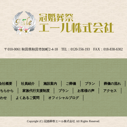
〒010-0061 秋田県秋田市卸町2-4-18 TEL：0120-556-193 FAX：018-838-6302
会社概要
社員紹介
施設案内
ご葬儀
プラン
葬儀の流れ
ちらから
家族代行支援制度
プラン
お客様の声
アクセス
わせ
よくあるご質問
オフィシャルブログ
Copyright (C) 冠婚葬祭エール株式会社 All Rights Reserved.