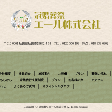
〒010-0061 秋田県秋田市卸町2-4-18 TEL：0120-556-193 FAX：018-838-6302
会社概要
社員紹介
施設案内
ご葬儀
プラン
葬儀の流れ
ちらから
家族代行支援制度
プラン
お客様の声
アクセス
わせ
よくあるご質問
オフィシャルブログ
Copyright (C) 冠婚葬祭エール株式会社 All Rights Reserved.