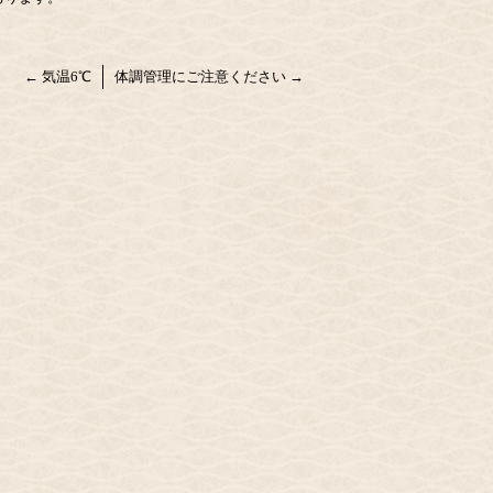
←
気温6℃
体調管理にご注意ください
→