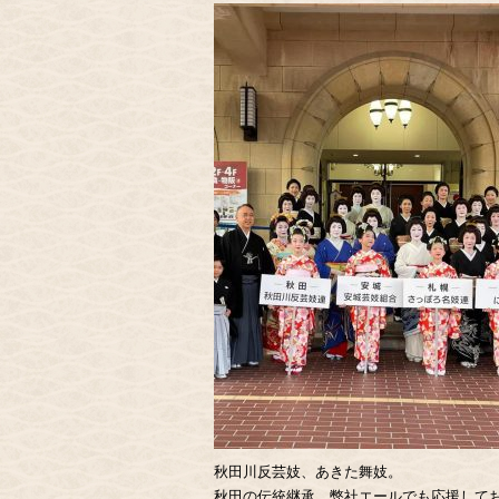
秋田川反芸妓、あきた舞妓。
秋田の伝統継承、弊社エールでも応援して