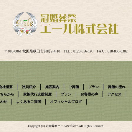
〒010-0061 秋田県秋田市卸町2-4-18 TEL：0120-556-193 FAX：018-838-6302
会社概要
社員紹介
施設案内
ご葬儀
プラン
葬儀の流れ
ちらから
家族代行支援制度
プラン
お客様の声
アクセス
わせ
よくあるご質問
オフィシャルブログ
Copyright (C) 冠婚葬祭エール株式会社 All Rights Reserved.